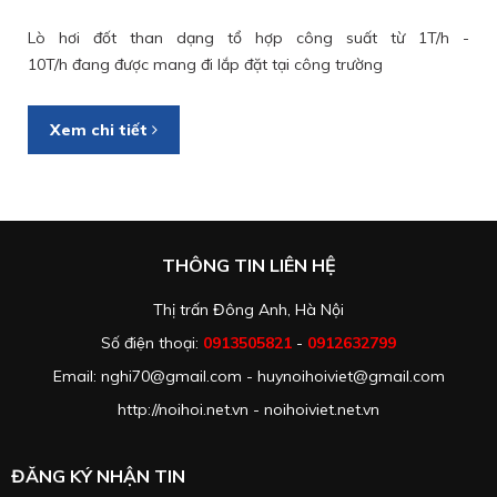
Lò hơi đốt than dạng tổ hợp công suất từ 1T/h -
10T/h đang được mang đi lắp đặt tại công trường
Xem chi tiết
THÔNG TIN LIÊN HỆ
Thị trấn Đông Anh, Hà Nội
Số điện thoại:
0913505821
-
0912632799
Email: nghi70@gmail.com - huynoihoiviet@gmail.com
http://noihoi.net.vn - noihoiviet.net.vn
ĐĂNG KÝ NHẬN TIN